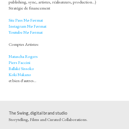
publishing, sync, artistes, réalisateurs, production...)
Stratégie de financement
Site Pass Nø Førmat
Instagram Nø Førmat
Youtube Nø Førmat
Comptes Artistes:
Natascha Rogers
Piers Faccini
Ballaké Sissoko
Koki Nakano
et bien d'autres...
The Swing, digital brand studio
Storytelling, Films and Curated Collaborations.